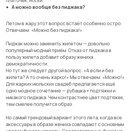
платочек, носки.
А можно вообще без пиджака?
Летом в жару этот вопрос встаёт особенно остро.
Отвечаем: «Можно без пиджака!».
Пиджак можно заменить жилетом — довольно
популярный модный приём. Отказ от пиджака в
пользу жилета добавит образу жениха
демократичности.
Но тут же следует другой вопрос: «А если и без
жилета? А то очень жарко!» Мы отвечаем: «Можно!»
Для жарких июльских свадеб предлагается ещё
одно модное сочетание — рубашка + подтяжки и
никакого пиджака. Чем контрастнее цвет подтяжек,
тем смелее получится образ.
Но самый трендовый вариант этого лета, когда все
аксессуары в образе жениха совпадают с основным