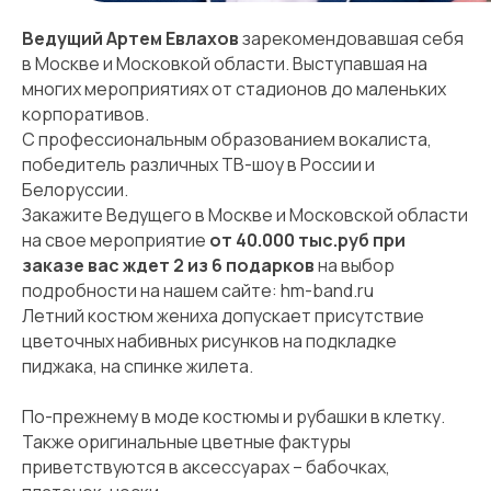
Ведущий Артем Евлахов
зарекомендовавшая себя
в Москве и Московкой области. Выступавшая на
многих мероприятиях от стадионов до маленьких
корпоративов.
С профессиональным образованием вокалиста,
победитель различных ТВ-шоу в России и
Белоруссии.
Закажите Ведущего в Москве и Московской области
на свое мероприятие
от 40.000 тыс.руб при
заказе вас ждет 2 из 6 подарков
на выбор
подробности на нашем сайте:
hm-band.ru
Летний костюм жениха допускает присутствие
цветочных набивных рисунков на подкладке
пиджака, на спинке жилета.
По-прежнему в моде костюмы и рубашки в клетку.
Также оригинальные цветные фактуры
приветствуются в аксессуарах – бабочках,