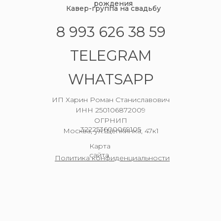
рождения
Кавер-группа на свадьбу
8 993 626 38 59
TELEGRAM
WHATSAPP
ИП Харин Роман Станиславович
ИНН 250106872009
ОГРНИП
322253600069105
Москва, ул.Щепкинка, 47к1
Карта
сайта
Политика конфиденциальности