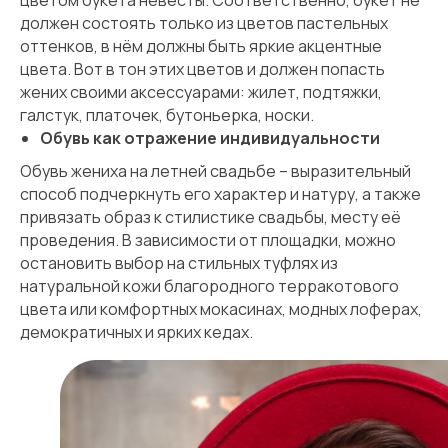
цветом букета невесты. Соответственно, букет не
должен состоять только из цветов пастельных
оттенков, в нём должны быть яркие акцентные
цвета. Вот в тон этих цветов и должен попасть
жених своими аксессуарами: жилет, подтяжки,
галстук, платочек, бутоньерка, носки.
Обувь как отражение индивидуальности
Обувь жениха на летней свадьбе – выразительный
способ подчеркнуть его характер и натуру, а также
привязать образ к стилистике свадьбы, месту её
проведения. В зависимости от площадки, можно
остановить выбор на стильных туфлях из
натуральной кожи благородного терракотового
цвета или комфортных мокасинах, модных лоферах,
демократичных и ярких кедах.