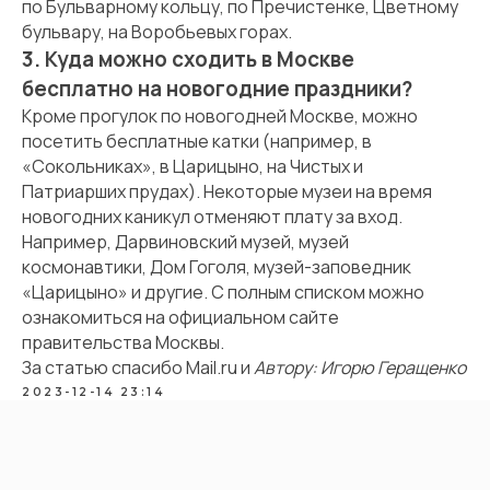
по Бульварному кольцу, по Пречистенке, Цветному
бульвару, на Воробьевых горах.
3. Куда можно сходить в Москве
бесплатно на новогодние праздники?
Кроме прогулок по новогодней Москве, можно
посетить бесплатные катки (например, в
«Сокольниках», в Царицыно, на Чистых и
Патриарших прудах). Некоторые музеи на время
новогодних каникул отменяют плату за вход.
Например, Дарвиновский музей, музей
космонавтики, Дом Гоголя, музей-заповедник
«Царицыно» и другие. С полным списком можно
ознакомиться на официальном
сайте
правительства Москвы
.
За статью спасибо
Mail.ru
и
Автору: Игорю Геращенко
2023-12-14 23:14