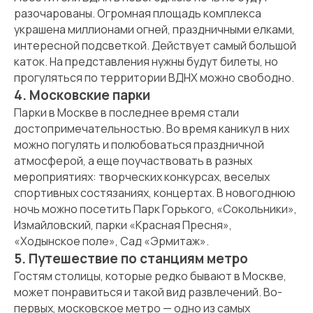
разочарованы. Огромная площадь комплекса
украшена миллионами огней, праздничными елками,
интересной подсветкой. Действует самый большой
каток. На представления нужны будут билеты, но
прогуляться по территории ВДНХ можно свободно.
4. Московские парки
Парки в Москве в последнее время стали
достопримечательностью. Во время каникул в них
можно погулять и полюбоваться праздничной
атмосферой, а еще поучаствовать в разных
мероприятиях: творческих конкурсах, веселых
спортивных состязаниях, концертах. В новогоднюю
ночь можно посетить Парк Горького, «Сокольники»,
Измайловский, парки «Красная Пресня»,
«Ходынское поле», Сад «Эрмитаж».
5. Путешествие по станциям метро
Гостям столицы, которые редко бывают в Москве,
может понравиться и такой вид развлечений. Во-
первых, московское метро — одно из самых