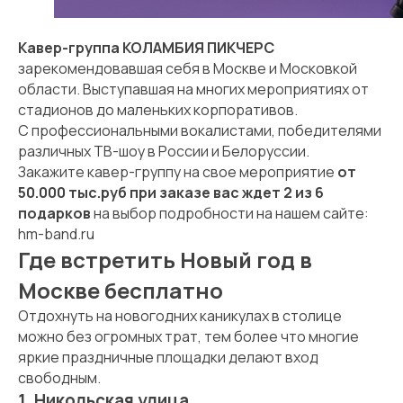
Кавер-группа КОЛАМБИЯ ПИКЧЕРС
зарекомендовавшая себя в Москве и Московкой
области. Выступавшая на многих мероприятиях от
стадионов до маленьких корпоративов.
С профессиональными вокалистами, победителями
различных ТВ-шоу в России и Белоруссии.
Закажите кавер-группу на свое мероприятие
от
50.000 тыс.руб при заказе вас ждет 2 из 6
подарков
на выбор подробности на нашем сайте:
hm-band.ru
Где встретить Новый год в
Москве бесплатно
Отдохнуть на новогодних каникулах в столице
можно без огромных трат, тем более что многие
яркие праздничные площадки делают вход
свободным.
1. Никольская улица