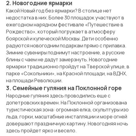
2. Новогодние ярмарки
Какой Новый год без ярмарки? В столице нет
недостатка в них. Более 30 площадок участвуют в
ежегодном нарядном фестивале «Путешествие в
Рождество», который погружает в атмосферу
боярской и купеческой Москвы. Дети особенно
радуются новогодним подаркам прямо с прилавка.
Зимние сувениры поднимут настроение, а русские
блины с чаем не дадут замерзнуть. Новогодние
ярмарки традиционно пройдут на Тверской улице, в
парке «Сокольники», на Красной площади, на ВДНХ,
на площади Революции.
3. Семейные гуляния на Поклонной горе
Народные гуляния здесь проводились еще с
допетровских времен. На Поклонной организована
туристическая зона: огромная елка, скульптуры изо
льда, горки, масштабные инсталляции и море огней
довершают праздничную картину. Новогодняя ночь
здесь пройдет ярко и весело.