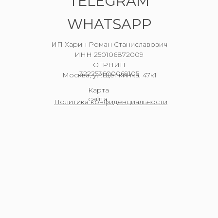
TELEGRAM
WHATSAPP
ИП Харин Роман Станиславович
ИНН 250106872009
ОГРНИП
322253600069105
Москва, ул.Щепкинка, 47к1
Карта
сайта
Политика конфиденциальности