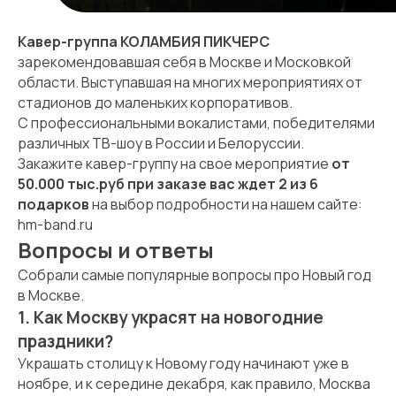
Кавер-группа КОЛАМБИЯ ПИКЧЕРС
зарекомендовавшая себя в Москве и Московкой
области. Выступавшая на многих мероприятиях от
стадионов до маленьких корпоративов.
С профессиональными вокалистами, победителями
различных ТВ-шоу в России и Белоруссии.
Закажите кавер-группу на свое мероприятие
от
50.000 тыс.руб при заказе вас ждет 2 из 6
подарков
на выбор подробности на нашем сайте:
hm-band.ru
Вопросы и ответы
Собрали самые популярные вопросы про Новый год
в Москве.
1. Как Москву украсят на новогодние
праздники?
Украшать столицу к Новому году начинают уже в
ноябре, и к середине декабря, как правило, Москва