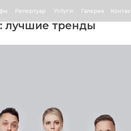
Услуги
Репертуар
Галерея
Контак
ифы
: лучшие тренды