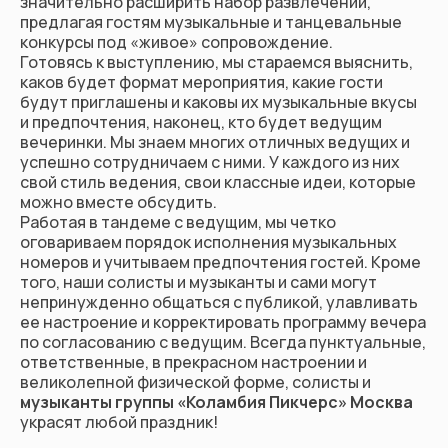
значительно расширить набор развлечений,
предлагая гостям музыкальные и танцевальные
конкурсы под «живое» сопровождение.
Готовясь к выступлению, мы стараемся выяснить,
каков будет формат мероприятия, какие гости
будут приглашены и каковы их музыкальные вкусы
и предпочтения, наконец, кто будет ведущим
вечеринки. Мы знаем многих отличных ведущих и
успешно сотрудничаем с ними. У каждого из них
свой стиль ведения, свои классные идеи, которые
можно вместе обсудить.
Работая в тандеме с ведущим, мы четко
оговариваем порядок исполнения музыкальных
номеров и учитываем предпочтения гостей. Кроме
того, наши солисты и музыканты и сами могут
непринужденно общаться с публикой, улавливать
ее настроение и корректировать программу вечера
по согласованию с ведущим. Всегда пунктуальные,
ответственные, в прекрасном настроении и
великолепной физической форме, солисты и
музыканты группы «Коламбия Пикчерс» Москва
украсят любой праздник!