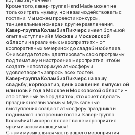
крутым звучанием!
Кроме того, кавер-группа Hand Made может не
только играть музыку, но и взаимодействовать с
гостями. Мы можем провести конкурсы,
танцевальные номера и другие развлечения.
Кавер-группа Коламбия Пикчерс
имеет большой
опыт выступлений в
Москве и Московской
области
на различных мероприятиях – от
корпоративных вечеринок до свадеб и юбилеев.
Они всегда готовы адаптировать свою программу
под тематику и настроение мероприятия, чтобы
создать неповторимую атмосферу и
удовлетворить запросы всех гостей.
Кавер-группа Коламбия Пикчерс на вашу
свадьбу
,
корпоратив
,
день рождения
,
выпускной
или
новый год
в Москве и Московской области
–
это отличный выбор для тех, кто хочет сделать
праздник незабываемым. Музыкальные
выступления создают атмосферу праздника и
поднимают настроение гостей. Кавер-группа
Коламбия Пикчерс сделает ваше мероприятие
ярким и запоминающимся!
С нами музыкальная часть вашего мероприятия